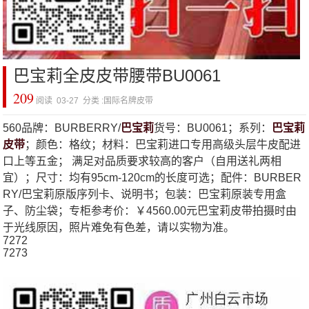
巴宝莉全皮皮带腰带BU0061
209
阅读 03-27 分类 :
国际名牌皮带
560品牌：BURBERRY/
巴宝莉
货号：BU0061；系列：
巴宝莉
皮带
；颜色：格纹；材料：巴宝莉进口专用高级头层牛皮配进
口上等五金； 满足对品质要求较高的客户（自用送礼两相
宜）；尺寸：均有95cm-120cm的长度可选；配件：BURBER
RY/巴宝莉原版序列卡、说明书；包装：巴宝莉原装专用盒
子、防尘袋；专柜参考价：￥4560.00元巴宝莉皮带拍摄时由
于光线原因，照片难免有色差，请以实物为准。
7272
7273