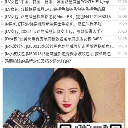
[
LV女包
]
中国、韩国、日本、法国路易威登PONTHIEU小号
09-29
[
LV女包
]
分析路易威登LV五金褪色和链条包链条褪色的原
09-27
[
LV女包
]
路易威登棋盘格老花Alma BB手提包N41221M5315
09-09
[
lv男包
]
开箱lv路易威登新款男士手拿包，尽显时尚不张
05-29
[
LV女包
]
2022年lv路易威登新款女士包，哪款值得入手？
05-13
[
Dior包
]
迪奥高等真皮单肩新款名媛单肩原版女包 5453
04-25
[
lv水波纹包
]
M50013水波纹黑色路易威登新走秀款百搭单肩包
04-10
[
lv水波纹包
]
M50013路易威登新走秀款水波纹包 百搭单肩包
04-10
汤丽柏琦的品牌定位及档次是怎样的？