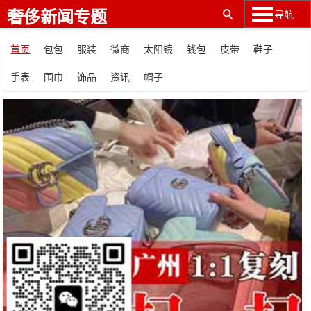
奢侈新闻专题
导航
首页
包包
服装
微商
太阳镜
钱包
皮带
鞋子
手表
围巾
饰品
资讯
帽子