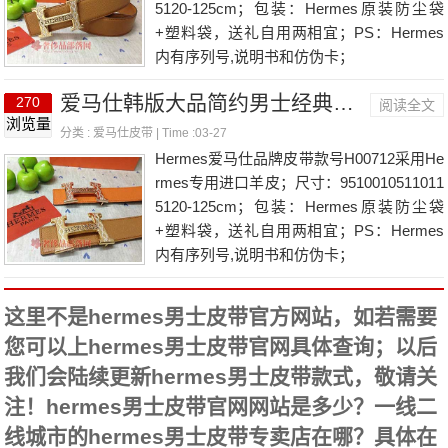
5120-125cm；包装：Hermes原装防尘袋
+塑料袋，送礼自用两相宜；PS：Hermes
内有序列号,说明书和仿伪卡；
爱马仕韩版大品简约男士经典热销款式皮带
270
阅读全文
浏览量
分类 :
爱马仕皮带
| Time :03-27
Hermes爱马仕品牌皮带款号H00712采用He
rmes专用进口羊皮；尺寸：9510010511011
5120-125cm；包装：Hermes原装防尘袋
+塑料袋，送礼自用两相宜；PS：Hermes
内有序列号,说明书和仿伪卡；
这里不是hermes男士皮带官方网站，如若需要
您可以上hermes男士皮带官网具体查询；以后
我们会陆续更新hermes男士皮带款式，敬请关
注！hermes男士皮带官网网站是多少？一线二
线城市的hermes男士皮带专卖店在哪？具体在