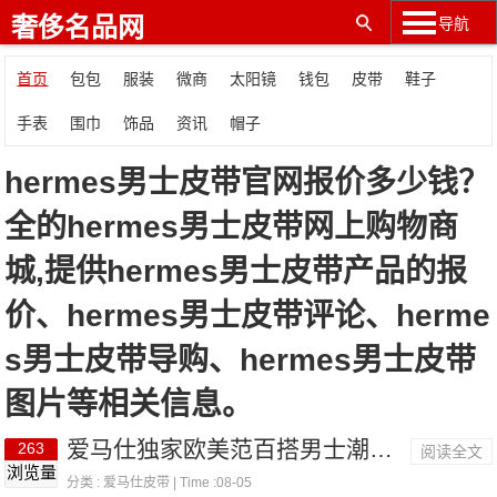
奢侈名品网
导航
首页
包包
服装
微商
太阳镜
钱包
皮带
鞋子
手表
围巾
饰品
资讯
帽子
hermes男士皮带官网报价多少钱？
全的hermes男士皮带网上购物商
城,提供hermes男士皮带产品的报
价、hermes男士皮带评论、herme
s男士皮带导购、hermes男士皮带
图片等相关信息。
爱马仕独家欧美范百搭男士潮流经典款式皮带
263
阅读全文
浏览量
分类 :
爱马仕皮带
| Time :08-05