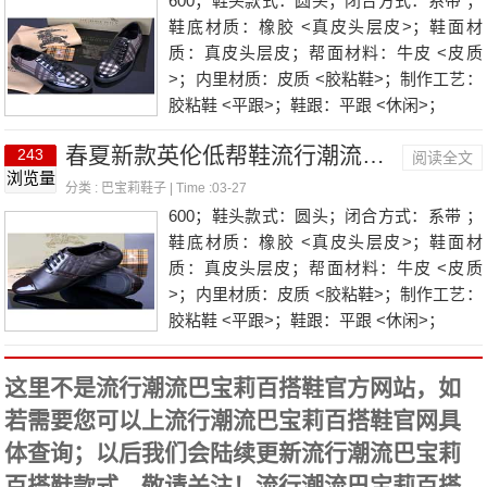
600；鞋头款式：圆头；闭合方式：系带 ；
鞋底材质：橡胶 <真皮头层皮>；鞋面材
质：真皮头层皮；帮面材料：牛皮 <皮质
>；内里材质：皮质 <胶粘鞋>；制作工艺：
胶粘鞋 <平跟>；鞋跟：平跟 <休闲>；
春夏新款英伦低帮鞋流行潮流巴宝莉百搭鞋B617咖啡色
243
阅读全文
浏览量
分类 :
巴宝莉鞋子
| Time :03-27
600；鞋头款式：圆头；闭合方式：系带 ；
鞋底材质：橡胶 <真皮头层皮>；鞋面材
质：真皮头层皮；帮面材料：牛皮 <皮质
>；内里材质：皮质 <胶粘鞋>；制作工艺：
胶粘鞋 <平跟>；鞋跟：平跟 <休闲>；
这里不是流行潮流巴宝莉百搭鞋官方网站，如
若需要您可以上流行潮流巴宝莉百搭鞋官网具
体查询；以后我们会陆续更新流行潮流巴宝莉
百搭鞋款式，敬请关注！流行潮流巴宝莉百搭