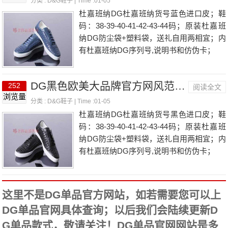
分类 :
D&G鞋子
| Time :01-05
杜嘉班纳DG杜嘉班纳货号蓝色进口皮；鞋
码：38-39-40-41-42-43-44码；原装杜嘉班
纳DG防尘袋+塑料袋，送礼自用两相宜；内
有杜嘉班纳DG序列号,说明书和仿伪卡；
DG黑色欧美大品牌官方网风范板鞋 潮流前线款单品男鞋
252
阅读全文
浏览量
分类 :
D&G鞋子
| Time :01-05
杜嘉班纳DG杜嘉班纳货号黑色进口皮；鞋
码：38-39-40-41-42-43-44码；原装杜嘉班
纳DG防尘袋+塑料袋，送礼自用两相宜；内
有杜嘉班纳DG序列号,说明书和仿伪卡；
这里不是DG单品官方网站，如若需要您可以上
DG单品官网具体查询；以后我们会陆续更新D
G单品款式，敬请关注！DG单品官网网站是多