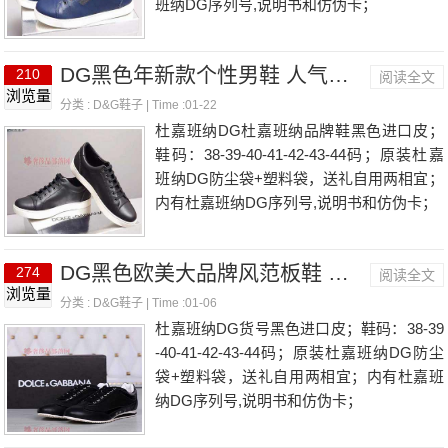
班纳DG序列号,说明书和仿伪卡；
DG黑色年新款个性男鞋 人气款潮范百搭单品鞋
210
阅读全文
浏览量
分类 :
D&G鞋子
| Time :01-22
杜嘉班纳DG杜嘉班纳品牌鞋黑色进口皮；
鞋码：38-39-40-41-42-43-44码；原装杜嘉
班纳DG防尘袋+塑料袋，送礼自用两相宜；
内有杜嘉班纳DG序列号,说明书和仿伪卡；
DG黑色欧美大品牌风范板鞋 潮流前线款单品男鞋
274
阅读全文
浏览量
分类 :
D&G鞋子
| Time :01-06
杜嘉班纳DG货号黑色进口皮；鞋码：38-39
-40-41-42-43-44码；原装杜嘉班纳DG防尘
袋+塑料袋，送礼自用两相宜；内有杜嘉班
纳DG序列号,说明书和仿伪卡；