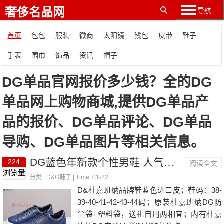
奢侈名品网
导航
首页
包包
服装
微商
太阳镜
钱包
皮带
鞋子
手表
围巾
饰品
资讯
帽子
DG单品官网报价多少钱？全的DG
单品网上购物商城,提供DG单品产
品的报价、DG单品评论、DG单品
导购、DG单品图片等相关信息。
DG蓝色年新款个性男鞋 人气款潮范百搭单品鞋
224
阅读全文
浏览量
分类 :
D&G鞋子
| Time :01-22
D&杜嘉班纳品牌鞋蓝色进口皮；鞋码：38-
39-40-41-42-43-44码；原装杜嘉班纳DG防
尘袋+塑料袋，送礼自用两相宜；内有杜嘉