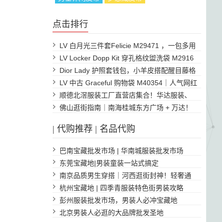
点击排行
LV 白月光三件套Felicie M29471 ，一包多用
通勤百搭
LV Locker Dopp Kit 穿孔格纹盥洗袋 M2916
5，旅行出
Dior Lady 护照套钱包，小羊皮搭配醒目藤格
纹，卡槽
LV 中古 Graceful 购物袋 M40354｜人气网红
托特包！
顺德北滘服装工厂直营店集合！华达服装、
威莱制衣源
佛山逛街指南｜南海桂城东方广场 + 万达！
快时尚扎堆
|
代购推荐
|
名品代购
巴南宝藏批发市场 | 华南城服装批发市场
东莞宝藏地|男装童装一站式搞定
南京品质男生穿搭｜河西逛街封神！轻奢通
勤首选地
杭州宝藏地 | 四季青服装特色街男装攻略
彭州服装批发市场，男装人必冲宝藏地
北京男装人必逛的大品牌批发圣地