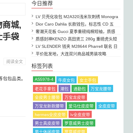
今日推荐
LV 贝壳化妆包 M2A320浅米灰刺绣 Monogra
商城,
m，精致大容
Dior Caro Dahlia 长款钱包，标志性 CD 五
金，优雅百
奢潮天花板 Gucci 夏季重磅纯棉短袖，质感
仕手袋
绝了
质感封神KENZO 高田贤三 280g 重磅虎头短
袖太高级
LV SLENDER 钱夹 M28644 Pharrell 联名 日
系街头风
平价批发地，大连双兴商品城男装攻略
阅读全文
标签列表
等包包品类。
AS5978-4
牛皮女包
女士手包
老花手拿包
潮包
通勤包
万宝龙腰带
全皮男士腰带
万宝龙皮带
万宝龙新款腰带
爱马仕皮皮带
全皮皮带
hermes全皮皮带
lv全皮皮带
男士真皮皮带
罗意威男士皮带
男士休闲皮带
罗意威皮带