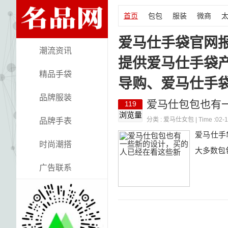
首页
包包
服装
微商
爱马仕手袋官网
潮流资讯
提供爱马仕手袋
精品手袋
导购、爱马仕手
品牌服装
爱马仕包包也有
119
浏览量
分类 :
爱马仕女包
| Time :02-
品牌手表
爱马仕手
时尚潮搭
大多数包
广告联系