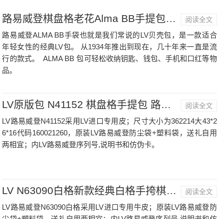
路易威登棋盘格老花Alma BB手提包N41221M53152国内外价格。
阅读全文
路易威登ALMA BB手袋也就是我们常说的LV贝壳包，是一款适合
年轻女性的经典LV包。 从1934年推出到现在，几十年来一直是流
行的款式。 ALMA BB 包可轻松收纳钥匙、钱包、手机和口红等物
品。
LV原版包 N41152 棋盘格手提包 路易威登新款气质手提包
阅读全文
LV路易威登N41152采用LV进口专用皮；尺寸大小为362214大43*2
6*16代码160021260，原装LV路易威登防尘袋+塑料袋，送礼自用
两相宜；内LV路易威登序列号,说明书和仿伪卡。
LV N63090白格新款经典白格手挎棋盘格经典涂鸦手手拿包
阅读全文
LV路易威登N63090白格采用LV进口专用牛皮；原装LV路易威登防
尘袋+塑料袋，送礼自用两相宜；内LV路易威登序列号,说明书和仿