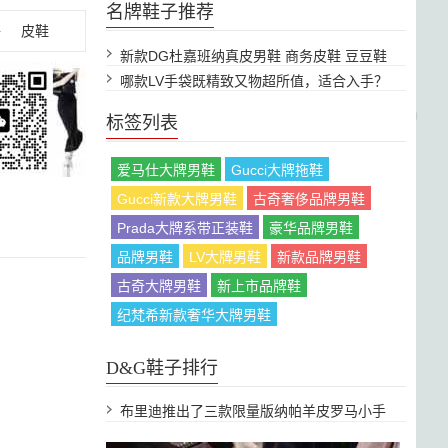
名牌鞋子推荐
子
皮鞋
新款DG杜嘉班纳真皮男鞋 商务皮鞋 豆豆鞋
001
哪款LV手袋既精致又物超所值，适合入手？
标签列表
爱马仕大牌男鞋
Gucci大牌拖鞋
Gucci新款大牌男鞋
古奇奢侈品牌男鞋
Prada大牌系带正装鞋
豪华品牌男鞋
品牌男鞋
LV大牌男鞋
新款品牌男鞋
古奇大牌男鞋
新上市品牌鞋
纪梵希新款奢华大牌男鞋
D&G鞋子排行
布里迪推出了三款限量版纳帕羊皮罗马小手
提包