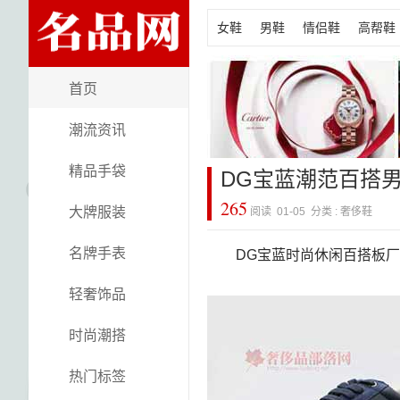
女鞋
男鞋
情侣鞋
高帮鞋
首页
潮流资讯
精品手袋
DG宝蓝潮范百搭
265
大牌服装
阅读 01-05 分类 :
奢侈鞋
名牌手表
DG宝蓝时尚休闲百搭板
轻奢饰品
时尚潮搭
热门标签