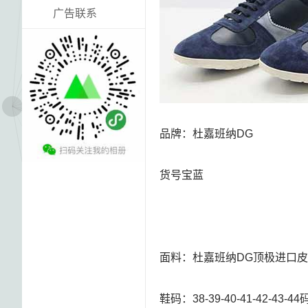
广告联系
品牌：杜嘉班纳DG
货号宝蓝
面料：杜嘉班纳DG顶极进口
鞋码：38-39-40-41-42-43-4