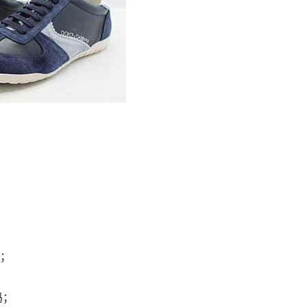
皮；
4码；