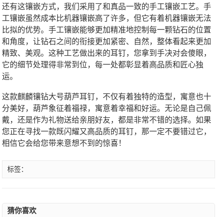
还有这镶嵌方式，我们采用了和真品一致的手工镶嵌工艺。手
工镶嵌虽然成本比机器镶嵌高了许多，但它有着机器镶嵌无法
比拟的优势。手工镶嵌能够更加精准地控制每一颗钻石的位置
和角度，让钻石之间的衔接更加紧密、自然，整体看起来更加
精致、美观。这种工艺做出来的耳钉，您拿到手决对会傻眼，
它的细节处理得非常到位，每一处都彰显着高品质和匠心独
运。
这款麒麟镶钻大号葫芦耳钉，不仅有着独特的造型，寓意也十
分美好，葫芦象征着福禄，寓意着幸福和好运。无论是自己佩
戴，还是作为礼物送给亲朋好友，都是非常不错的选择。如果
您正在寻找一款既闪耀又高品质的耳钉，那一定不要错过它，
相信它会给您带来意想不到的惊喜！
标签：
猜你喜欢