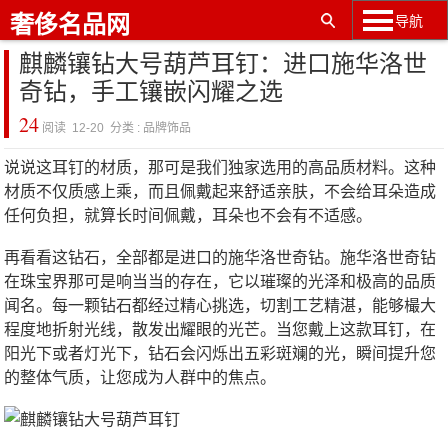
奢侈名品网
导航
麒麟镶钻大号葫芦耳钉：进口施华洛世
奇钻，手工镶嵌闪耀之选
24
阅读 12-20 分类 : 品牌饰品
说说这耳钉的材质，那可是我们独家选用的高品质材料。这种
材质不仅质感上乘，而且佩戴起来舒适亲肤，不会给耳朵造成
任何负担，就算长时间佩戴，耳朵也不会有不适感。
再看看这钻石，全部都是进口的施华洛世奇钻。施华洛世奇钻
在珠宝界那可是响当当的存在，它以璀璨的光泽和极高的品质
闻名。每一颗钻石都经过精心挑选，切割工艺精湛，能够樶大
程度地折射光线，散发出耀眼的光芒。当您戴上这款耳钉，在
阳光下或者灯光下，钻石会闪烁出五彩斑斓的光，瞬间提升您
的整体气质，让您成为人群中的焦点。