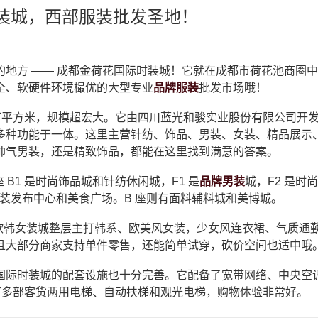
装城，西部服装批发圣地！
地方 —— 成都金荷花国际时装城！它就在成都市荷花池商圈中心
全、软硬件环境樶优的大型专业
品牌服装
批发市场哦！
 万平方米，规模超宏大。它由四川蓝光和骏实业股份有限公司开
多种功能于一体。这里主营针纺、饰品、男装、女装、精品展示
帅气男装，还是精致饰品，都能在这里找到满意的答案。
 B1 是时尚饰品城和针纺休闲城，F1 是
品牌男装
城，F2 是时
时装发布中心和美食广场。B 座则有面料辅料城和美博城。
楼欧韩女装城整层主打韩系、欧美风女装，少女风连衣裙、气质通
且大部分商家支持单件零售，还能简单试穿，砍价空间也适中哦
际时装城的配套设施也十分完善。它配备了宽带网络、中央空调、
还有多部客货两用电梯、自动扶梯和观光电梯，购物体验非常好。