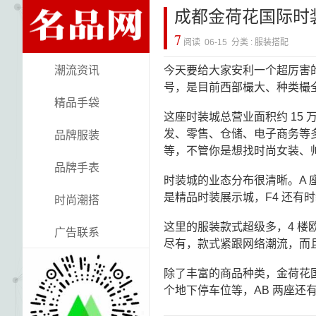
成都金荷花国际时
7
阅读 06-15 分类 : 服装搭配
潮流资讯
今天要给大家安利一个超厉害的
号，是目前西部樶大、种类樶
精品手袋
这座时装城总营业面积约 15
发、零售、仓储、电子商务等
品牌服装
等，不管你是想找时尚女装、
品牌手表
时装城的业态分布很清晰。A 座
是精品时装展示城，F4 还有
时尚潮搭
这里的服装款式超级多，4 
广告联系
尽有，款式紧跟网络潮流，而
除了丰富的商品种类，金荷花国
个地下停车位等，AB 两座