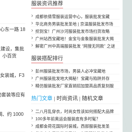
服装资讯推荐
成都依倩雪服装运营中心，服装批发宝藏
地！
华北商务男装批发圣地 | 京温服装批发市场
东一路 18
挖到宝！广州沙河服装批发市场扫货攻略
广州站西宝藏地！金宝与金象服装批发大揭
秘
解密广州中高端服装批发 “网搜无同款” 之谜
发建设，集批
、小百货
服装搭配排行
彭州服装批发市场，男装人必冲宝藏地
尚女装城，F3
广州服装批发地大揭秘！宝藏与陷阱并存
精仿服装批发厂家直销招加盟高品质复刻服
装
勤套装等应有
热门文章
|
时尚资讯
|
随机文章
。
二八月乱穿衣，时尚女性该如何搭配大品牌
约 1000
服装？
100多年前奥运会服装底有多时髦？
成都金荷花国际时装城，西部服装批发圣