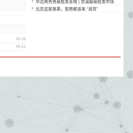
地！
华北商务男装批发圣地 | 京温服装批发市场
北京这家奥莱，型男都该来 “进货”
05-18
05-12