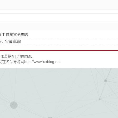
 T 恤拿货全攻略
场，宝藏满满！
|
服装搭配
|
地图
XML
网http://www.luxblog.net